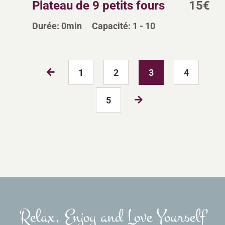
Plateau de 9 petits fours
15
€
Durée:
0min
Capacité:
1 - 10
1
2
3
4
5
Relax, Enjoy and Love Yourself