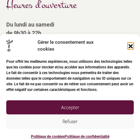
Heures d'ouverture
Du lundi au samedi
de 9h30 à 22h
Gérer le consentement aux
cookies
Pour offrir les meilleures expériences, nous utilisons des technologies telles
que les cookies pour stocker et/ou accéder aux informations des appareils.
Le fait de consentir à ces technologies nous permettra de traiter des
©2023-2024. Tous droits réservés.
données telles que le comportement de navigation ou les ID uniques sur ce
Mentions légales
-
Conditions générales de vente
site. Le fait de ne pas consentir ou de retirer son consentement peut avoir un
effet négatif sur certaines caractéristiques et fonctions.
Nos avis clients
Accepter
Refuser
Designed by
Elodie Beauget - Comm El'
-4- Stef Massage.
Politique de cookies
Politique de confidentialité