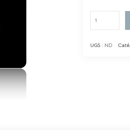
quantité
de
Carte
Cadeau
UGS :
ND
Caté