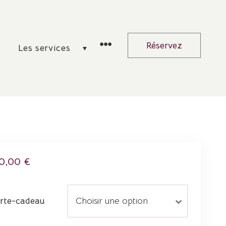
Réservez
Les services
Plage
0,00
€
de
prix :
arte-cadeau
30,00 €
à