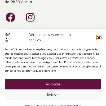
de 9h30 à 22h
Gérer le consentement aux
cookies
Pour offrir les meilleures expériences, nous utilisons des technologies telles
que les cookies pour stocker et/ou accéder aux informations des appareils. Le
fait de consentir à ces technologies nous permettra de traiter des données
©2023-2024. Tous droits réservés.
telles que le comportement de navigation ou les ID uniques sur ce site. Le fait
Mentions légales
-
Conditions générales de vente
de ne pas consentir ou de retirer son consentement peut avoir un effet négatif
sur certaines caractéristiques et fonctions.
Nos avis clients
Accepter
Refuser
Designed by
Elodie Beauget - Comm El'
-4- Stef Massage.
Politique de cookies
Politique de confidentialité