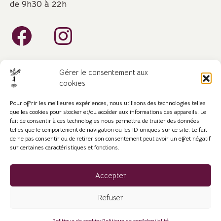
de 9h30 à 22h
Gérer le consentement aux
cookies
Pour offrir les meilleures expériences, nous utilisons des technologies telles
que les cookies pour stocker et/ou accéder aux informations des appareils. Le
fait de consentir à ces technologies nous permettra de traiter des données
©2023-2024. Tous droits réservés.
telles que le comportement de navigation ou les ID uniques sur ce site. Le fait
Mentions légales
-
Conditions générales de vente
de ne pas consentir ou de retirer son consentement peut avoir un effet négatif
sur certaines caractéristiques et fonctions.
Nos avis clients
Accepter
Refuser
Designed by
Elodie Beauget - Comm El'
-4- Stef Massage.
Politique de cookies
Politique de confidentialité