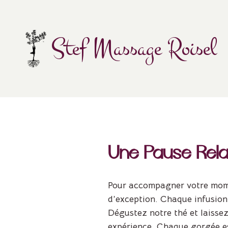
Skip
to
content
Stef Massage Roisel
Une Pause Rel
Pour accompagner votre mome
d’exception. Chaque infusion 
Dégustez notre thé et laisse
expérience. Chaque gorgée es