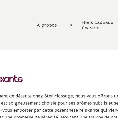
Bons cadeaux
A propos
évasion
axante
nt de détente chez Stef Massage, nous vous offrons un
est soigneusement choisie pour ses arômes subtils et se
z-vous emporter par cette parenthèse relaxante qui vien
t une promesse de sérénité, ajoutant une touche de douc