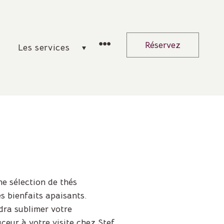
Réservez
Les services
e sélection de thés
s bienfaits apaisants.
dra sublimer votre
eur à votre visite chez Stef