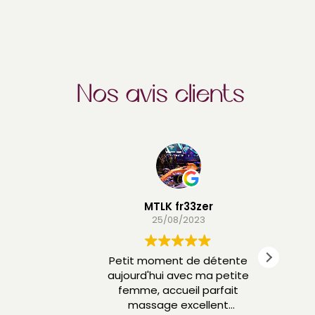
Nos avis clients
MTLK fr33zer
25/08/2023
Petit moment de détente
N
aujourd'hui avec ma petite
co
femme, accueil parfait
du
massage excellent