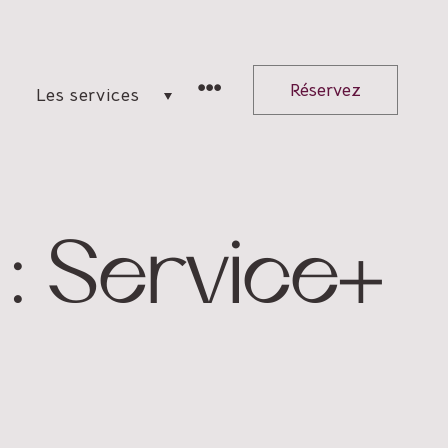
Réservez
Les services
 :
Service+