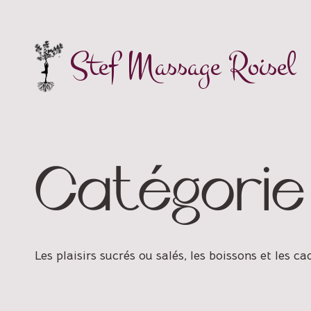
Skip
to
content
Stef Massage Roisel
Catégorie
Les plaisirs sucrés ou salés, les boissons et les c